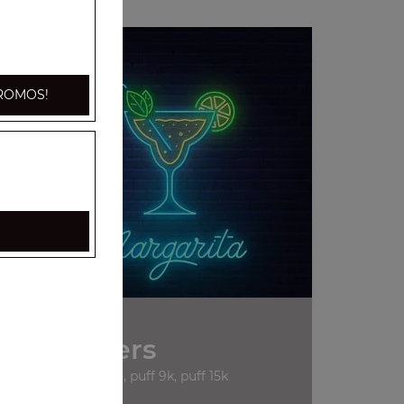
ROMOS!
Divers
cigarettes marlboro, puff 9k, puff 15k