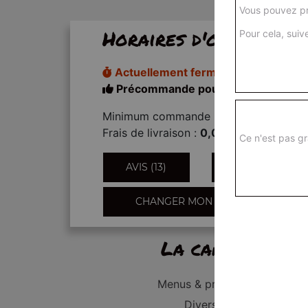
Vous pouvez pr
Horaires d'ouverture
Pour cela, suive
Actuellement fermé
Précommande pour 18h00
Minimum commande :
20,00€
Frais de livraison :
0,00€
Ce n'est pas gr
AVIS (13)
INFORMATIONS
CHANGER MON QUARTIER
La carte
Menus & promos
Divers