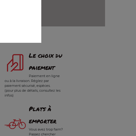
+
Le choix du
paiement
Paiement en ligne
ou à la livraison. Réglez par
paiement sécurisé, espèces.
(pour plus de détails, consultez les
infos)
Plats à
emporter
Vous avez trop faim?
Passez chercher