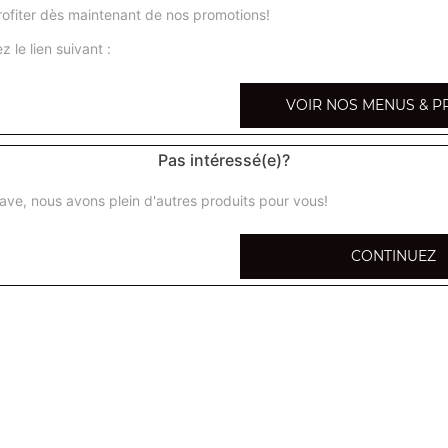
ofiter dès maintenant de nos promotions!
z le lien suivant :
VOIR NOS MENUS & P
Pas intéressé(e)?
ave, nous avons plein d'autres produits pour vous!
CONTINUEZ