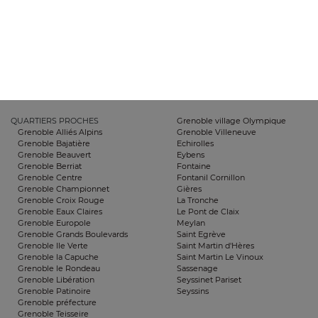
QUARTIERS PROCHES
Grenoble village Olympique
Grenoble Alliés Alpins
Grenoble Villeneuve
Grenoble Bajatière
Echirolles
Grenoble Beauvert
Eybens
Grenoble Berriat
Fontaine
Grenoble Centre
Fontanil Cornillon
Grenoble Championnet
Gières
Grenoble Croix Rouge
La Tronche
Grenoble Eaux Claires
Le Pont de Claix
Grenoble Europole
Meylan
Grenoble Grands Boulevards
Saint Egrève
Grenoble Ile Verte
Saint Martin d'Hères
Grenoble la Capuche
Saint Martin Le Vinoux
Grenoble le Rondeau
Sassenage
Grenoble Libération
Seyssinet Pariset
Grenoble Patinoire
Seyssins
Grenoble préfecture
Grenoble Teisseire