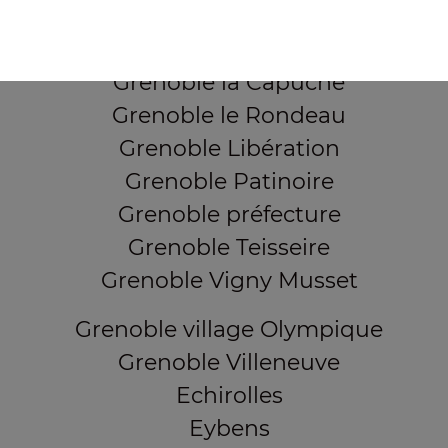
Grenoble Grands Boulevards
Grenoble Ile Verte
Grenoble la Capuche
Grenoble le Rondeau
Grenoble Libération
Grenoble Patinoire
Grenoble préfecture
Grenoble Teisseire
Grenoble Vigny Musset
Grenoble village Olympique
Grenoble Villeneuve
Echirolles
Eybens