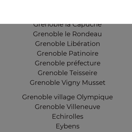
Grenoble Grands Boulevards
Grenoble Ile Verte
Grenoble la Capuche
Grenoble le Rondeau
Grenoble Libération
Grenoble Patinoire
Grenoble préfecture
Grenoble Teisseire
Grenoble Vigny Musset
Grenoble village Olympique
Grenoble Villeneuve
Echirolles
Eybens