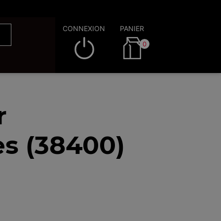
CONNEXION
PANIER
0
r
es (38400)