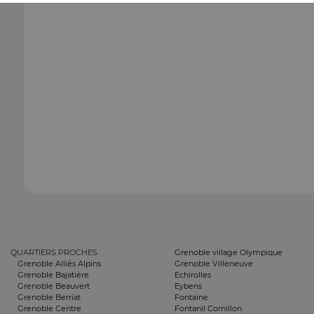
QUARTIERS PROCHES
Grenoble village Olympique
Grenoble Alliés Alpins
Grenoble Villeneuve
Grenoble Bajatière
Echirolles
Grenoble Beauvert
Eybens
Grenoble Berriat
Fontaine
Grenoble Centre
Fontanil Cornillon