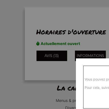
Horaires d'ouverture
Actuellement ouvert
AVIS (13)
INFORMATIONS
Vous pouvez pr
La carte
Pour cela, suive
Menus & promos
Divers