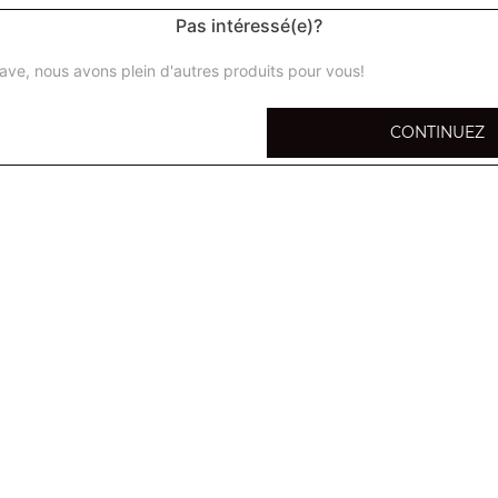
Pas intéressé(e)?
ave, nous avons plein d'autres produits pour vous!
Bière heineken 6x25 cl
CONTINUEZ
Bière heineken 12x25 cl