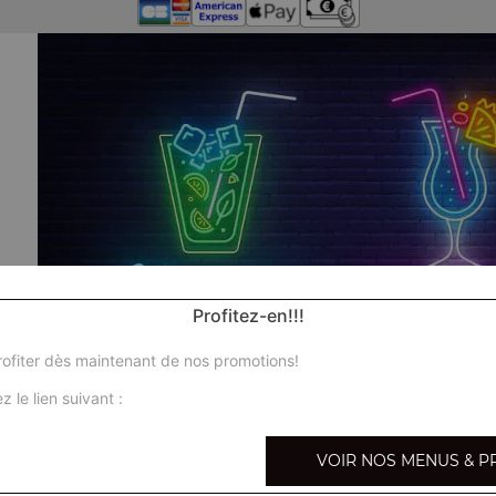
Profitez-en!!!
ofiter dès maintenant de nos promotions!
z le lien suivant :
VOIR NOS MENUS & P