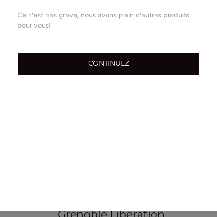
Grenoble Alliés Alpins
Ce n'est pas grave, nous avons plein d'autres produits
Grenoble Bajatière
pour vous!
Grenoble Beauvert
Grenoble Berriat
CONTINUEZ
Grenoble Centre
Grenoble Championnet
Grenoble Croix Rouge
Grenoble Eaux Claires
Grenoble Europole
Grenoble Grands Boulevards
Grenoble Ile Verte
Grenoble la Capuche
Grenoble le Rondeau
Grenoble Libération