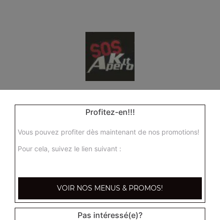
Profitez-en!!!
Vous pouvez profiter dès maintenant de nos promotions!
37, Cours Berriat
Pour cela, suivez le lien suivant :
38000 Grenoble
Mentions légales
VOIR NOS MENUS & PROMOS!
QUARTIERS PROCHES
Pas intéressé(e)?