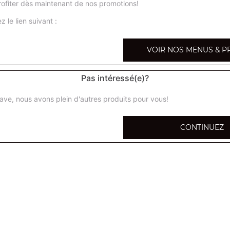
ofiter dès maintenant de nos promotions!
z le lien suivant :
VOIR NOS MENUS & P
Pas intéressé(e)?
ave, nous avons plein d'autres produits pour vous!
CONTINUEZ