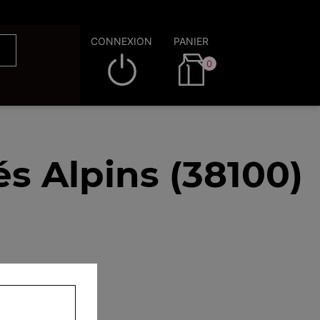
CONNEXION
PANIER
0
s Alpins (38100)