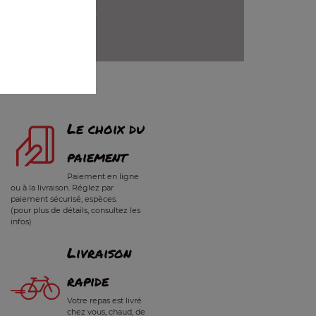
+
Le choix du
paiement
Paiement en ligne
ou à la livraison. Réglez par
paiement sécurisé, espèces.
(pour plus de détails, consultez les
infos)
Livraison
rapide
Votre repas est livré
chez vous, chaud, de