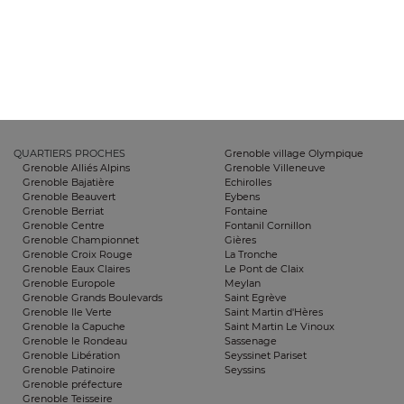
QUARTIERS PROCHES
Grenoble village Olympique
Grenoble Alliés Alpins
Grenoble Villeneuve
Grenoble Bajatière
Echirolles
Grenoble Beauvert
Eybens
Grenoble Berriat
Fontaine
Grenoble Centre
Fontanil Cornillon
Grenoble Championnet
Gières
Grenoble Croix Rouge
La Tronche
Grenoble Eaux Claires
Le Pont de Claix
Grenoble Europole
Meylan
Grenoble Grands Boulevards
Saint Egrève
Grenoble Ile Verte
Saint Martin d'Hères
Grenoble la Capuche
Saint Martin Le Vinoux
Grenoble le Rondeau
Sassenage
Grenoble Libération
Seyssinet Pariset
Grenoble Patinoire
Seyssins
Grenoble préfecture
Grenoble Teisseire