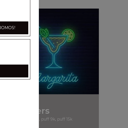
ROMOS!
Divers
cigarettes marlboro, puff 9k, puff 15k