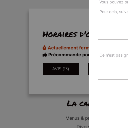
Vous pouvez pr
Pour cela, suive
Horaires d'ouverture
Actuellement fermé
Précommande pour 18h20
Ce n'est pas gr
AVIS (13)
INFORMATIONS
La carte
Menus & promos
Divers