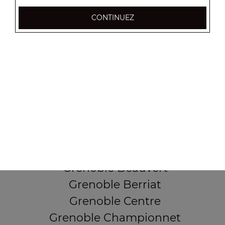
CONTINUEZ
37, Cours Berriat
38000 Grenoble
Mentions légales
QUARTIERS PROCHES
Grenoble Alliés Alpins
Grenoble Bajatière
Grenoble Beauvert
Grenoble Berriat
Grenoble Centre
Grenoble Championnet