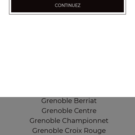
CONTINUEZ
37, Cours Berriat
38000 Grenoble
Mentions légales
QUARTIERS PROCHES
Grenoble Alliés Alpins
Grenoble Bajatière
Grenoble Beauvert
Grenoble Berriat
Grenoble Centre
Grenoble Championnet
Grenoble Croix Rouge