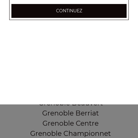
CONTINUEZ
37, Cours Berriat
38000 Grenoble
Mentions légales
QUARTIERS PROCHES
Grenoble Alliés Alpins
Grenoble Bajatière
Grenoble Beauvert
Grenoble Berriat
Grenoble Centre
Grenoble Championnet