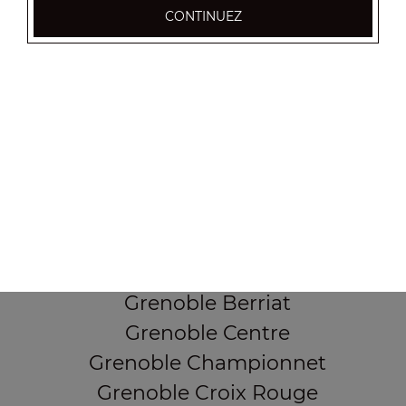
CONTINUEZ
37, Cours Berriat
38000 Grenoble
Mentions légales
QUARTIERS PROCHES
Grenoble Alliés Alpins
Grenoble Bajatière
Grenoble Beauvert
Grenoble Berriat
Grenoble Centre
Grenoble Championnet
Grenoble Croix Rouge