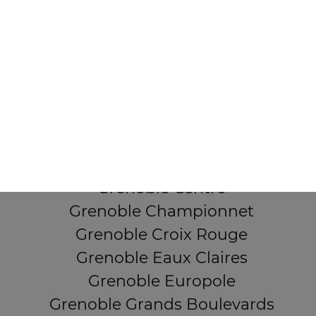
38000 Grenoble
Mentions légales
QUARTIERS PROCHES
Grenoble Alliés Alpins
Grenoble Bajatière
Grenoble Beauvert
Grenoble Berriat
Grenoble Centre
Grenoble Championnet
Grenoble Croix Rouge
Grenoble Eaux Claires
Grenoble Europole
Grenoble Grands Boulevards