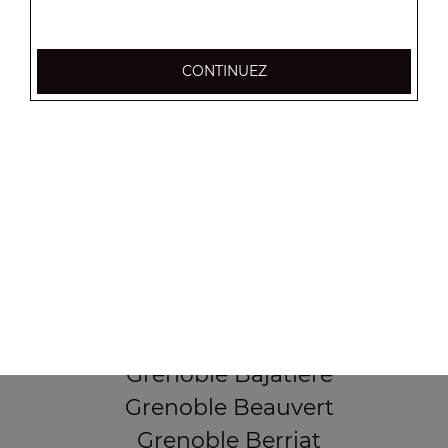
CONTINUEZ
37, Cours Berriat
38000 Grenoble
Mentions légales
QUARTIERS PROCHES
Grenoble Alliés Alpins
Grenoble Bajatière
Grenoble Beauvert
Grenoble Berriat