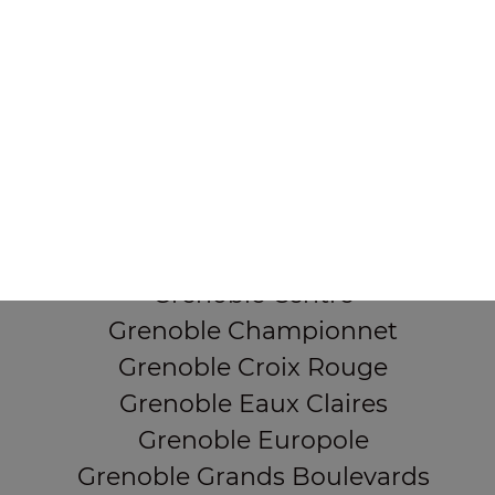
38000 Grenoble
Mentions légales
QUARTIERS PROCHES
Grenoble Alliés Alpins
Grenoble Bajatière
Grenoble Beauvert
Grenoble Berriat
Grenoble Centre
Grenoble Championnet
Grenoble Croix Rouge
Grenoble Eaux Claires
Grenoble Europole
Grenoble Grands Boulevards