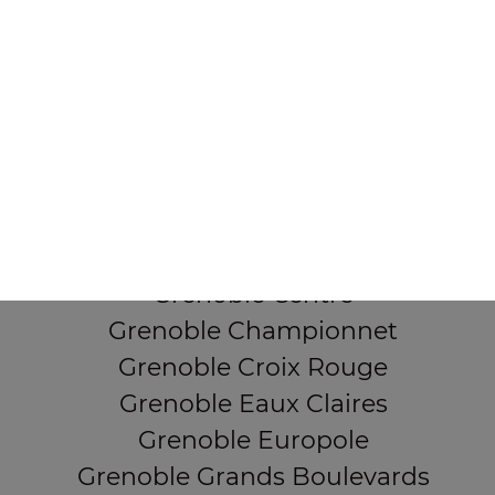
38000 Grenoble
Mentions légales
QUARTIERS PROCHES
Grenoble Alliés Alpins
Grenoble Bajatière
Grenoble Beauvert
Grenoble Berriat
Grenoble Centre
Grenoble Championnet
Grenoble Croix Rouge
Grenoble Eaux Claires
Grenoble Europole
Grenoble Grands Boulevards