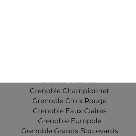
38000 Grenoble
Mentions légales
QUARTIERS PROCHES
Grenoble Alliés Alpins
Grenoble Bajatière
Grenoble Beauvert
Grenoble Berriat
Grenoble Centre
Grenoble Championnet
Grenoble Croix Rouge
Grenoble Eaux Claires
Grenoble Europole
Grenoble Grands Boulevards