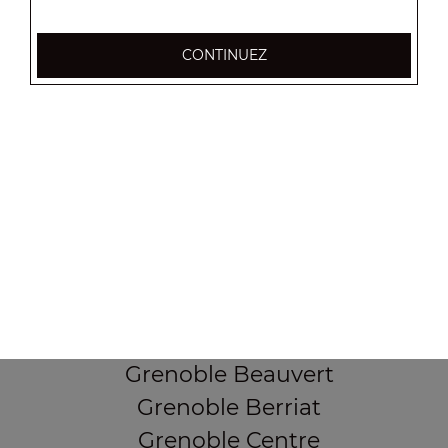
CONTINUEZ
37, Cours Berriat
38000 Grenoble
Mentions légales
QUARTIERS PROCHES
Grenoble Alliés Alpins
Grenoble Bajatière
Grenoble Beauvert
Grenoble Berriat
Grenoble Centre