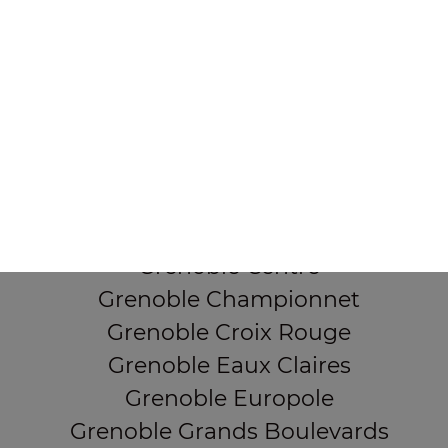
38000 Grenoble
Mentions légales
QUARTIERS PROCHES
Grenoble Alliés Alpins
Grenoble Bajatière
Grenoble Beauvert
Grenoble Berriat
Grenoble Centre
Grenoble Championnet
Grenoble Croix Rouge
Grenoble Eaux Claires
Grenoble Europole
Grenoble Grands Boulevards